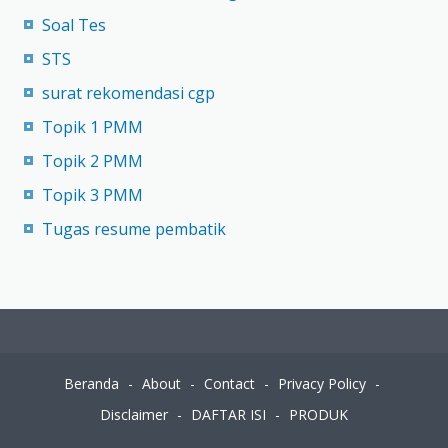
Soal Tes
STS
surat rekomendasi cgp
Topik 1 PMM
Topik 2 PMM
Topik 3 PMM
Tugas resume pembatik
Beranda
About
Contact
Privacy Policy
Disclaimer
DAFTAR ISI
PRODUK